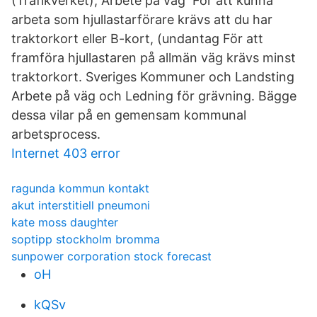
(Trafikverket); Arbete på väg För att kunna
arbeta som hjullastarförare krävs att du har
traktorkort eller B-kort, (undantag För att
framföra hjullastaren på allmän väg krävs minst
traktorkort. Sveriges Kommuner och Landsting
Arbete på väg och Ledning för grävning. Bägge
dessa vilar på en gemensam kommunal
arbetsprocess.
Internet 403 error
ragunda kommun kontakt
akut interstitiell pneumoni
kate moss daughter
soptipp stockholm bromma
sunpower corporation stock forecast
oH
kQSv